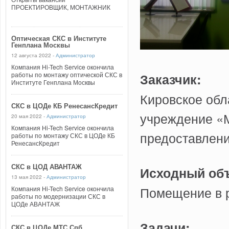
ПРОЕКТИРОВЩИК, МОНТАЖНИК
Оптическая СКС в Институте
Генплана Москвы
12 августа 2022 -
Администратор
Компания Hi-Tech Service окончила
Заказчик:
работы по монтажу оптической СКС в
Институте Генплана Москвы
Кировское обл
СКС в ЦОДе КБ РенесансКредит
учреждение «
20 мая 2022 -
Администратор
Компания Hi-Tech Service окончила
предоставлени
работы по монтажу СКС в ЦОДе КБ
РенесансКредит
СКС в ЦОД АВАНТАЖ
Исходный объ
13 мая 2022 -
Администратор
Помещение в р
Компания Hi-Tech Service окончила
работы по модернизации СКС в
ЦОДе АВАНТАЖ
Задачи:
СКС в ЦОДе МТС Спб