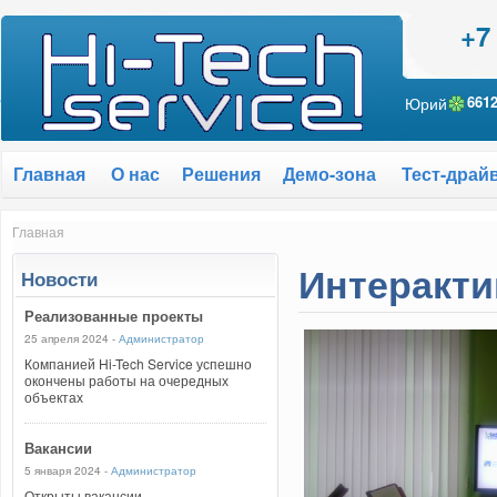
+7
Юрий
661
Главная
О нас
Решения
Демо-зона
Тест-драй
Главная
Интеракт
Новости
Реализованные проекты
25 апреля 2024 -
Администратор
Компанией Hi-Tech Service успешно
окончены работы на очередных
объектах
Вакансии
5 января 2024 -
Администратор
Открыты вакансии