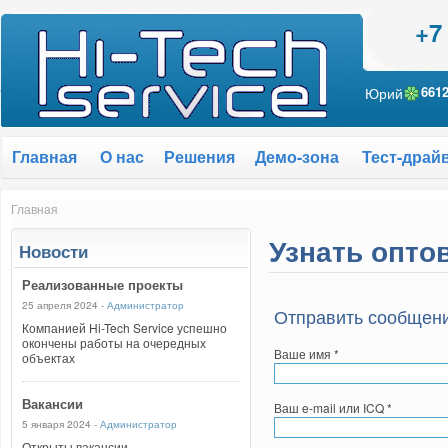
+7
Юрий
661
Главная
О нас
Решения
Демо-зона
Тест-драй
Главная
Узнать опто
Новости
Реализованные проекты
25 апреля 2024 -
Администратор
Отправить сообщен
Компанией Hi-Tech Service успешно
окончены работы на очередных
Ваше имя
*
объектах
Вакансии
Ваш e-mail или ICQ
*
5 января 2024 -
Администратор
Открыты вакансии