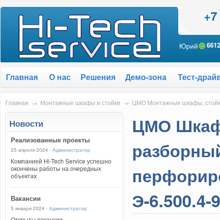
+7
Юрий
661
Главная
О нас
Решения
Демо-зона
Тест-драй
Главная
→
Монтажные шкафы и стойки
→
ЦМО Монтажные шкафы, стой
ЦМО Шкаф
Новости
Реализованные проекты
разборный
25 апреля 2024 -
Администратор
Компанией Hi-Tech Service успешно
перфориро
окончены работы на очередных
объектах
Э-6.500.4-
Вакансии
5 января 2024 -
Администратор
Открыты вакансии