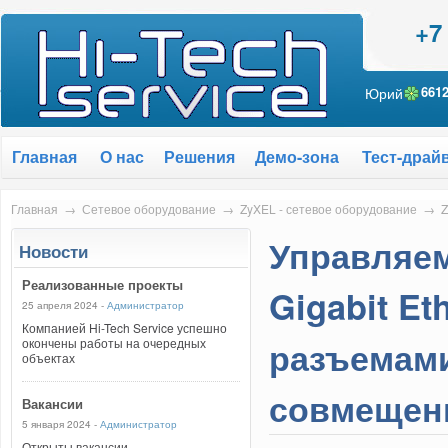
+7
Юрий
661
Главная
О нас
Решения
Демо-зона
Тест-драй
Главная
→
Сетевое оборудование
→
ZyXEL - сетевое оборудование
→
Z
Управляем
Новости
Реализованные проекты
Gigabit Et
25 апреля 2024 -
Администратор
Компанией Hi-Tech Service успешно
разъемами
окончены работы на очередных
объектах
совмещен
Вакансии
5 января 2024 -
Администратор
Открыты вакансии