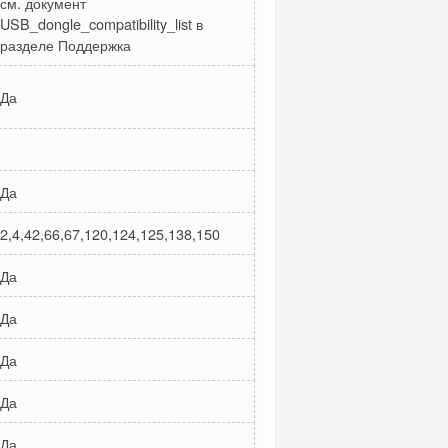
см. документ
USB_dongle_compatibility_list в
разделе Поддержка
Да
Да
2,4,42,66,67,120,124,125,138,150
Да
Да
Да
Да
Да