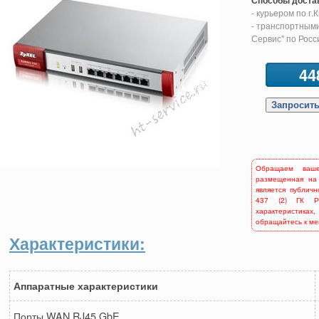
Способы доста
- курьером по г.
- транспортными
Сервис" по Росс
44
Обращаем ваш
размещенная на
является публич
437 (2) ГК Р
характеристиках,
обращайтесь к м
Характеристики:
Аппаратные характеристики
Порты WAN RJ45 GbE