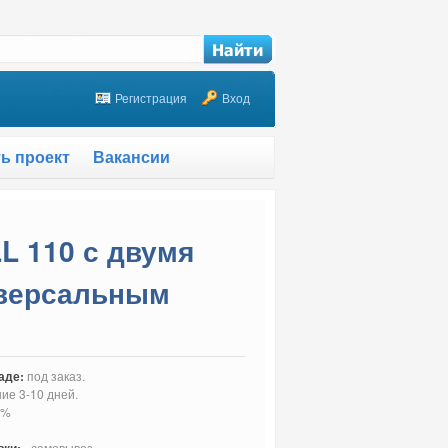
Регистрация
Вход
ть проект
Вакансии
L 110 с двумя
иверсальным
аде:
под заказ.
ние 3-10 дней.
0%
- самовывоз