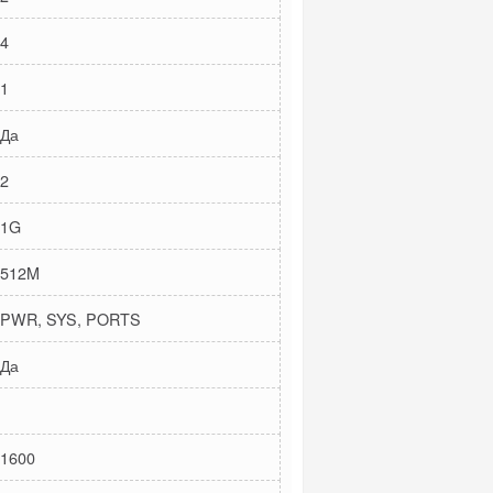
4
1
Да
2
1G
512M
PWR, SYS, PORTS
Да
1600