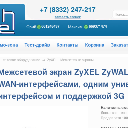
+7 (8332) 247-217
заказать звонок
Юрий
661248437
Максим
6
69371474
мо-зона
Тест-драйв
Контакты
Корзина
Заказа
 - сетевое оборудование
→
ZyXEL - Межсетевые экраны
Межсетевой экран ZyXEL ZyWAL
WAN-интерфейсами, одним ун
интерфейсом и поддержкой 3G
Наличие на скл
Доставка в тече
Предоплата 10