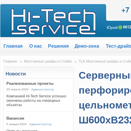
+7
Юрий
661
Главная
О нас
Решения
Демо-зона
Тест-драй
Главная
→
Монтажные шкафы и стойки
→
TLK Монтажные шкафы и стойк
Серверный
Новости
Реализованные проекты
перфорир
25 апреля 2024 -
Администратор
Компанией Hi-Tech Service успешно
цельномет
окончены работы на очередных
объектах
Ш600хВ232
Вакансии
5 января 2024 -
Администратор
Открыты вакансии