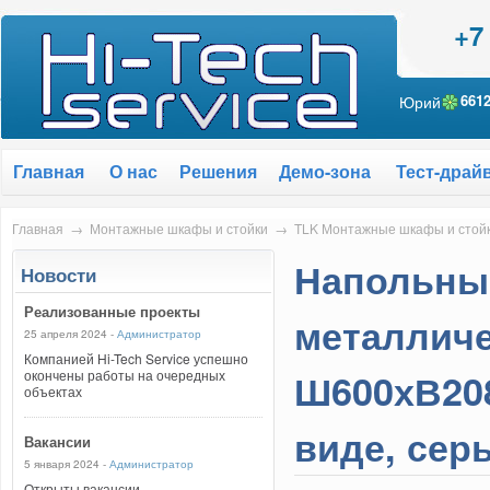
+7
Юрий
661
Главная
О нас
Решения
Демо-зона
Тест-драй
Главная
→
Монтажные шкафы и стойки
→
TLK Монтажные шкафы и стойк
Напольный
Новости
Реализованные проекты
металличе
25 апреля 2024 -
Администратор
Компанией Hi-Tech Service успешно
Ш600хВ208
окончены работы на очередных
объектах
виде, сер
Вакансии
5 января 2024 -
Администратор
Открыты вакансии