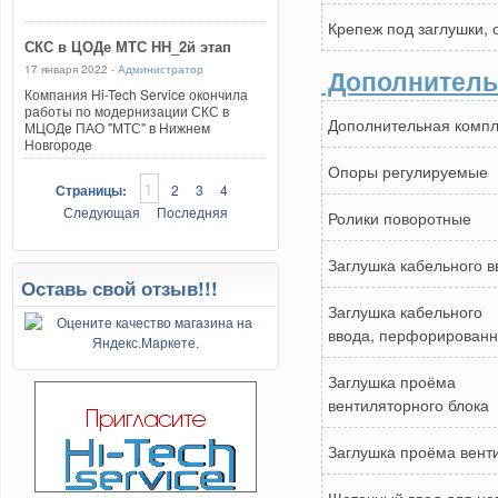
Крепеж под заглушки,
СКС в ЦОДе МТС НН_2й этап
17 января 2022 -
Администратор
Дополнитель
Компания Hi-Tech Service окончила
работы по модернизации СКС в
Дополнительная компл
МЦОДе ПАО "МТС" в Нижнем
Новгороде
Опоры регулируемые
1
Страницы:
2
3
4
Следующая
Последняя
Ролики поворотные
Заглушка кабельного в
Оставь свой отзыв!!!
Заглушка кабельного
ввода, перфорирован
Заглушка проёма
вентиляторного блока
Заглушка проёма вент
Щеточный ввод для н