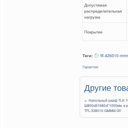
Допустимая
распределительная
нагрузка
Покрытие
Теги:
tfl-426010-m
Гарантия:
Другие тов
←
Напольный шкаф TLK 19"
Ш800хВ1680хГ1000мм, в р
TFL-338010-GMMM-GY