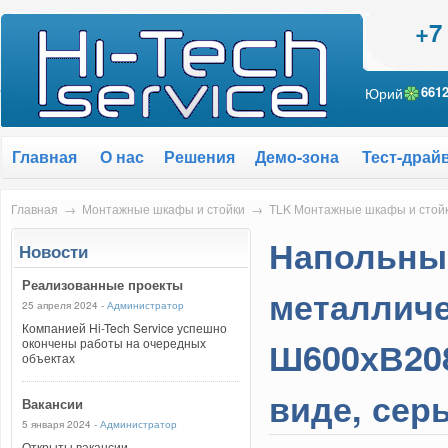
+7
Юрий
661
Главная
О нас
Решения
Демо-зона
Тест-драй
Главная
→
Монтажные шкафы и стойки
→
TLK Монтажные шкафы и стойк
Напольный
Новости
Реализованные проекты
металличе
25 апреля 2024 -
Администратор
Компанией Hi-Tech Service успешно
Ш600хВ208
окончены работы на очередных
объектах
виде, сер
Вакансии
5 января 2024 -
Администратор
Открыты вакансии