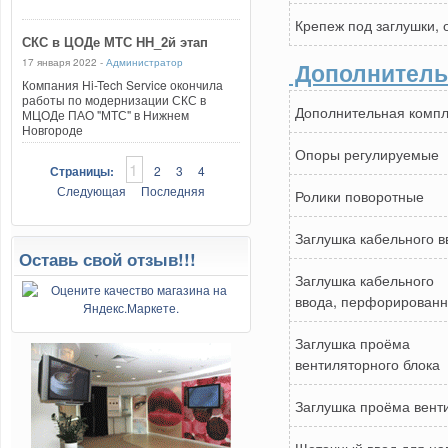
Крепеж под заглушки,
СКС в ЦОДе МТС НН_2й этап
17 января 2022 -
Администратор
Дополнитель
Компания Hi-Tech Service окончила
работы по модернизации СКС в
Дополнительная компл
МЦОДе ПАО "МТС" в Нижнем
Новгороде
Опоры регулируемые
1
Страницы:
2
3
4
Следующая
Последняя
Ролики поворотные
Заглушка кабельного в
Оставь свой отзыв!!!
Заглушка кабельного
ввода, перфорирован
Заглушка проёма
вентиляторного блока
Заглушка проёма вент
Щеточный ввод для н