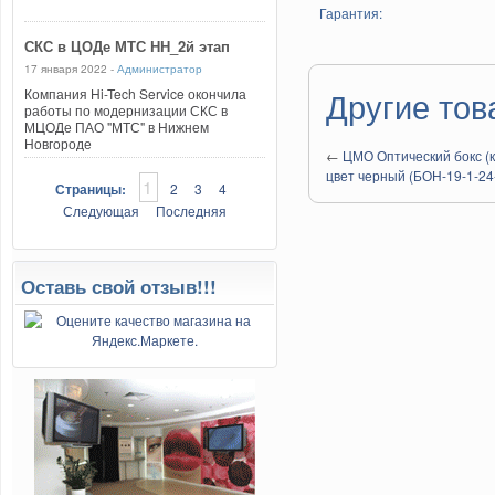
Гарантия:
СКС в ЦОДе МТС НН_2й этап
17 января 2022 -
Администратор
Другие тов
Компания Hi-Tech Service окончила
работы по модернизации СКС в
МЦОДе ПАО "МТС" в Нижнем
Новгороде
←
ЦМО Оптический бокс (кр
цвет черный (БОН-19-1-24
1
Страницы:
2
3
4
Следующая
Последняя
Оставь свой отзыв!!!