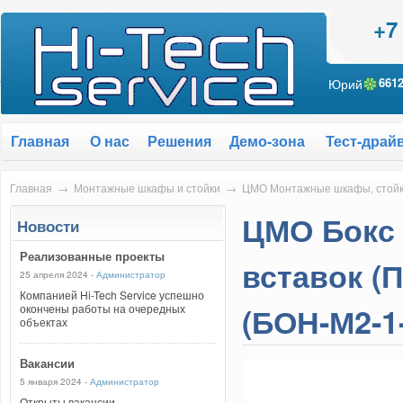
+7
Юрий
661
Главная
О нас
Решения
Демо-зона
Тест-драй
Главная
→
Монтажные шкафы и стойки
→
ЦМО Монтажные шкафы, стой
ЦМО Бокс 
Новости
Реализованные проекты
вставок (
25 апреля 2024 -
Администратор
Компанией Hi-Tech Service успешно
(БОН-М2-1-
окончены работы на очередных
объектах
Вакансии
5 января 2024 -
Администратор
Открыты вакансии