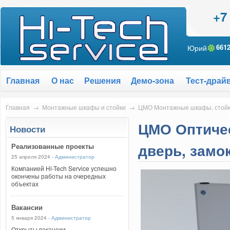
+7
Юрий
661
Главная
О нас
Решения
Демо-зона
Тест-драй
Главная
→
Монтажные шкафы и стойки
→
ЦМО Монтажные шкафы, стой
ЦМО Оптичес
Новости
дверь, замок
Реализованные проекты
25 апреля 2024 -
Администратор
Компанией Hi-Tech Service успешно
окончены работы на очередных
объектах
Вакансии
5 января 2024 -
Администратор
Открыты вакансии