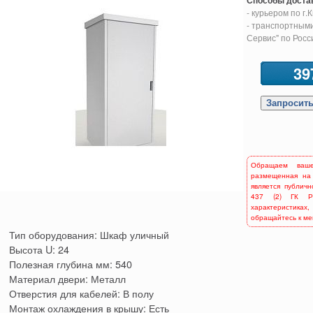
Способы доста
- курьером по г.
- транспортными
Сервис" по Росс
39
Обращаем ваш
размещенная на
является публич
437 (2) ГК Р
характеристиках,
обращайтесь к м
Тип оборудования: Шкаф уличный
Высота U: 24
Полезная глубина мм: 540
Материал двери: Металл
Отверстия для кабелей: В полу
Монтаж охлаждения в крышу: Есть