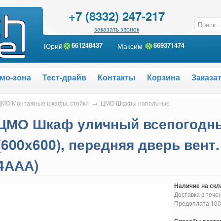
+7 (8332) 247-217
заказать звонок
Юрий
661248437
Максим
6
69371474
мо-зона
Тест-драйв
Контакты
Корзина
Заказа
МО Монтажные шкафы, стойки
→
ЦМО Шкафы напольные
ЦМО Шкаф уличный всепогодны
(600х600), передняя дверь вент.
4ААА)
Наличие на скл
Доставка в тече
Предоплата 10