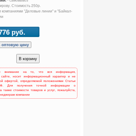
вки:
Кирову. Стоимость 250р.
 компаниями "Деловые линии" и "Байкал-
ии
776 руб.
е внимание на то, что вся информация,
 сайте, носит информационный характер и не
ной офертой, определяемой положениями Статьи
Ф. Для получения точной информации о
 а также стоимости товаров и услуг, пожалуйста,
енеджерам компании