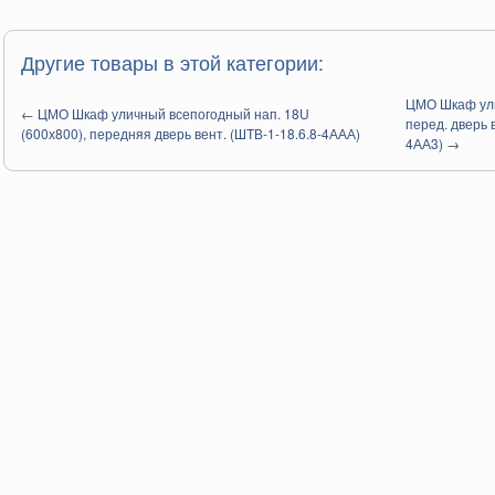
Другие товары в этой категории:
ЦМО Шкаф ули
←
ЦМО Шкаф уличный всепогодный нап. 18U
перед. дверь в
(600х800), передняя дверь вент. (ШТВ-1-18.6.8-4ААА)
4АА3)
→