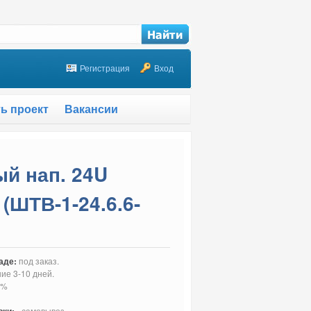
Регистрация
Вход
ть проект
Вакансии
й нап. 24U
 (ШТВ-1-24.6.6-
аде:
под заказ.
ние 3-10 дней.
0%
- самовывоз