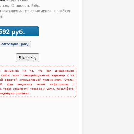
вки:
Кирову. Стоимость 250р.
 компаниями "Деловые линии" и "Байкал-
ии
592 руб.
е внимание на то, что вся информация,
 сайте, носит информационный характер и не
ной офертой, определяемой положениями Статьи
Ф. Для получения точной информации о
 а также стоимости товаров и услуг, пожалуйста,
енеджерам компании