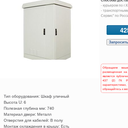
Способы доста
- курьером по г.
- транспортными
Сервис" по Росс
42
Обращаем ваш
размещенная на
является публич
437 (2) ГК Р
характеристиках,
обращайтесь к м
Тип оборудования: Шкаф уличный
Высота U: 6
Полезная глубина мм: 740
Материал двери: Металл
Отверстия для кабелей: В полу
Монтаж охлаждения в крышу: Есть