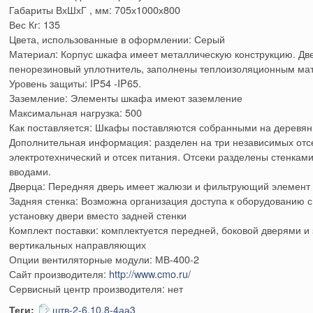
Габариты ВхШхГ , мм: 705х1000х800
Вес Кг: 135
Цвета, использованные в оформлении: Серый
Материал: Корпус шкафа имеет металлическую конструкцию. Дв
пенорезиновый уплотнитель, заполнены теплоизоляционным ма
Уровень защиты: IP54 -IP65.
Заземление: Элементы шкафа имеют заземление
Максимальная нагрузка: 500
Как поставляется: Шкафы поставляются собранными на деревян
Дополнительная информация: разделен на три независимых отс
электротехнический и отсек питания. Отсеки разделены стенка
вводами.
Дверца: Передняя дверь имеет жалюзи и фильтрующий элемент
Задняя стенка: Возможна организация доступа к оборудованию 
установку двери вместо задней стенки
Комплект поставки: комплектуется передней, боковой дверями и
вертикальных направляющих
Опции вентиляторные модули: МВ-400-2
Сайт производителя:
http://www.cmo.ru/
Сервисный центр производителя: нет
Теги:
штв-2-6.10.8-4аа3