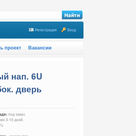
Регистрация
Вход
ть проект
Вакансии
й нап. 6U
бок. дверь
аде:
под заказ.
ние 3-10 дней.
0%
- самовывоз