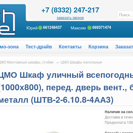
+7 (8332) 247-217
заказать звонок
Юрий
661248437
Максим
6
69371474
мо-зона
Тест-драйв
Контакты
Корзина
Заказа
МО Монтажные шкафы, стойки
→
ЦМО Шкафы напольные
ЦМО Шкаф уличный всепогодны
(1000х800), перед. дверь вент., 
металл (ШТВ-2-6.10.8-4АА3)
Наличие на скл
Доставка в тече
Предоплата 10