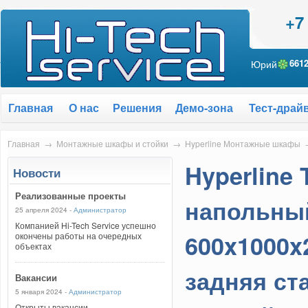
+7
Юрий
661
Главная
О нас
Решения
Демо-зона
Тест-драй
Главная
→
Монтажные шкафы и стойки
→
Hyperline Монтажные шкафы
Hyperline
Новости
Реализованные проекты
напольный
25 апреля 2024 -
Администратор
Компанией Hi-Tech Service успешно
600x1000x
окончены работы на очередных
объектах
задняя ст
Вакансии
5 января 2024 -
Администратор
Открыты вакансии