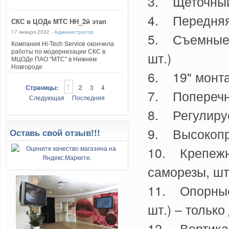
3. Щеточный 
4. Передняя 
СКС в ЦОДе МТС НН_2й этап
17 января 2022 -
Администратор
5. Съемные 
Компания Hi-Tech Service окончила
работы по модернизации СКС в
шт.)
МЦОДе ПАО "МТС" в Нижнем
Новгороде
6. 19" монта
1
Страницы:
2
3
4
7. Поперечн
Следующая
Последняя
8. Регулируе
9. Высокопро
Оставь свой отзыв!!!
10. Крепежны
саморезы, шт
11. Опорные
шт.) – тольк
12. Вертика