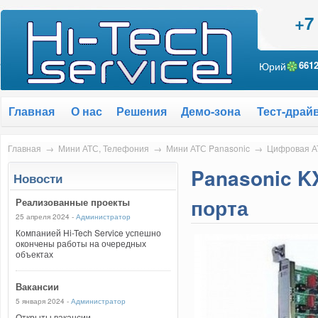
+7
Юрий
661
Главная
О нас
Решения
Демо-зона
Тест-драй
Главная
→
Мини АТС, Телефония
→
Мини АТС Panasonic
→
Цифровая А
Panasonic K
Новости
порта
Реализованные проекты
25 апреля 2024 -
Администратор
Компанией Hi-Tech Service успешно
окончены работы на очередных
объектах
Вакансии
5 января 2024 -
Администратор
Открыты вакансии