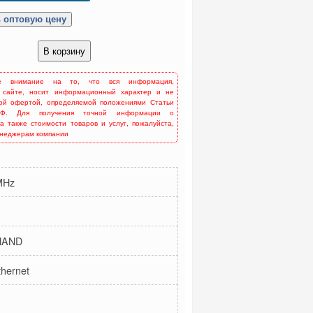
е внимание на то, что вся информация,
 сайте, носит информационный характер и не
ной офертой, определяемой положениями Статьи
Ф. Для получения точной информации о
 а также стоимости товаров и услуг, пожалуйста,
енеджерам компании
MHz
 NAND
thernet