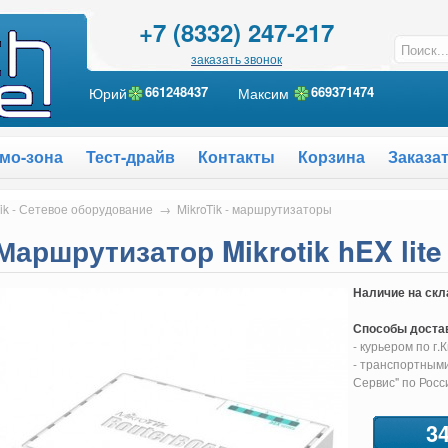
+7 (8332) 247-217
заказать звонок
Юрий
661248437
Максим
6
69371474
мо-зона
Тест-драйв
Контакты
Корзина
Заказа
Tik - Сетевое оборудование
→
MikroTik - маршрутизаторы
Маршрутизатор Mikrotik hEX lite
Наличие на скл
Способы доста
- курьером по г.
- транспортными
Сервис" по Росс
34