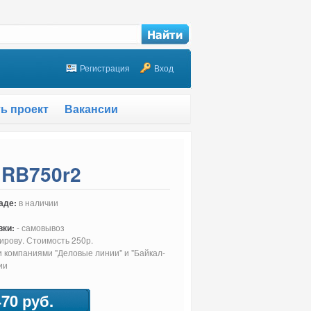
Регистрация
Вход
ть проект
Вакансии
 RB750r2
аде:
в наличии
вки:
- самовывоз
Кирову. Стоимость 250р.
 компаниями "Деловые линии" и "Байкал-
ии
70 руб.