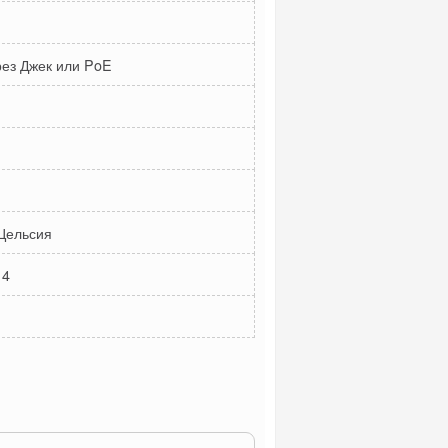
рез Джек или PoE
 Цельсия
 4