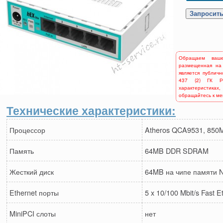
Обращаем ваш
размещенная на
является публич
437 (2) ГК Р
характеристиках,
обращайтесь к м
Технические характеристики:
Процессор
Atheros QCA9531, 850
Память
64MB DDR SDRAM
Жесткий диск
64MB на чипе памяти
Ethernet порты
5 x 10/100 Mbit/s Fast E
MiniPCI слоты
нет