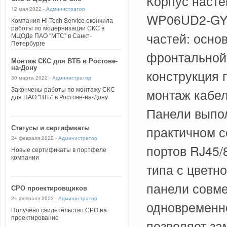
Корпус наст
12 мая 2022 -
Администратор
WP06UD2-GY 
Компания Hi-Tech Service окончила
работы по модернизации СКС в
частей: осно
МЦОДе ПАО "МТС" в Санкт-
Петербурге
фронтальной 
Монтаж СКС для ВТБ в Ростове-
на-Дону
конструкция 
30 марта 2022 -
Администратор
Закончены работы по монтажу СКС
монтаж кабел
для ПАО "ВТБ" в Ростове-на-Дону
Панели выпол
Статусы и сертификаты
практичном с
24 февраля 2022 -
Администратор
портов RJ45/
Новые сертификаты в портфеле
компании
типа с цветн
панели совм
СРО проектировщиков
24 февраля 2022 -
Администратор
одновременно
Получено свидетельство СРО на
проектирование
позволяет за