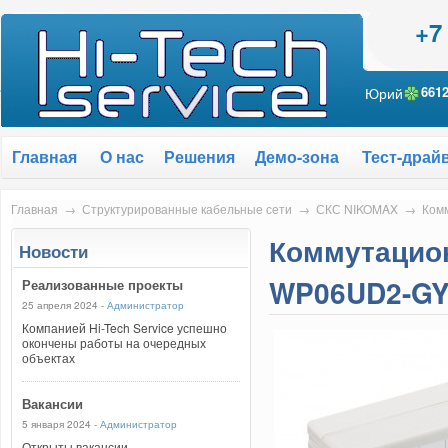
+7
Юрий
661
Главная
О нас
Решения
Демо-зона
Тест-драй
Главная
→
Структурированные кабельные сети
→
СКС NIKOMAX
→
Ком
Коммутацио
Новости
WP06UD2-GY 
Реализованные проекты
25 апреля 2024 -
Администратор
Компанией Hi-Tech Service успешно
окончены работы на очередных
объектах
Вакансии
5 января 2024 -
Администратор
Открыты вакансии