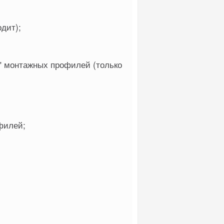
дит);
" монтажных профилей (только
филей;