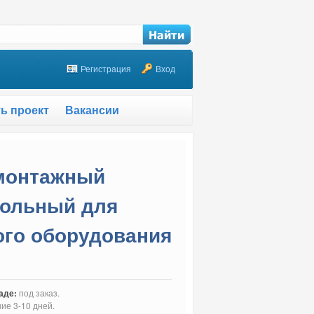
Регистрация
Вход
ть проект
Вакансии
 монтажный
польный для
ого оборудования
аде:
под заказ.
ние 3-10 дней.