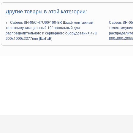
Другие товары в этой категории:
←
Cabeus SH-05C-47U60/100-BK Шкаф монтажный
Cabeus SH-0
телекоммуникационный 19" напольный для
телекоммуник
распределительного и серверного оборудования 47U
распределите
600x1000x2277mm (ШхГхВ)
800x800x205