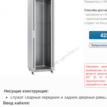
Предоплата 10
Способы доста
- курьером по г.
- транспортными
Сервис" по Росс
42
Обращаем ваш
размещенная на
является публич
437 (2) ГК Р
характеристиках,
обращайтесь к м
Несущая конструкция:
служат сварные передние и задние дверные рамы.
Ввод кабеля: