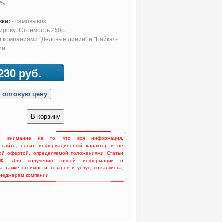
0%
вки:
- самовывоз
Кирову. Стоимость 250р.
 компаниями "Деловые линии" и "Байкал-
ии
230 руб.
е внимание на то, что вся информация,
 сайте, носит информационный характер и не
ной офертой, определяемой положениями Статьи
Ф. Для получения точной информации о
 а также стоимости товаров и услуг, пожалуйста,
енеджерам компании