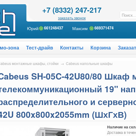
+7 (8332) 247-217
заказать звонок
Юрий
661248437
Максим
6
69371474
мо-зона
Тест-драйв
Контакты
Корзина
Заказа
abeus монтажные шкафы, стойки
→
Cabeus напольные шкафы
Cabeus SH-05C-42U80/80 Шкаф
телекоммуникационный 19" на
распределительного и серверн
42U 800x800x2055mm (ШхГхВ)
Наличие на скл
Доставка в тече