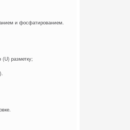
ванием и фосфатированием.
(U) разметку;
).
овке.