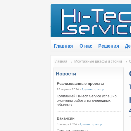
Главная
О нас
Решения
Де
Главная
→
Монтажные шкафы и стойки
→
C
Новости
Реализованные проекты
25 апреля 2024 -
Администратор
Компанией Hi-Tech Service успешно
окончены работы на очередных
объектах
Вакансии
5 января 2024 -
Администратор
Открыты вакансии