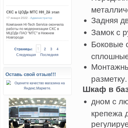
металлич
СКС в ЦОДе МТС НН_2й этап
Задняя д
17 января 2022 -
Администратор
Компания Hi-Tech Service окончила
работы по модернизации СКС в
Замок с р
МЦОДе ПАО "МТС" в Нижнем
Новгороде
Боковые 
1
Страницы:
2
3
4
сплошные
Следующая
Последняя
Монтажны
Оставь свой отзыв!!!
разметку.
Шкаф в ба
дном с л
крепежа д
регулиру