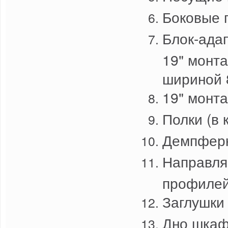
Боковые 
Блок-ада
19" монт
шириной 
19" монт
Полки (в 
Демпферн
Направля
профилей
Заглушки
Дно шкаф