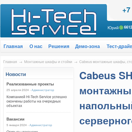
+7
Юрий
661
Главная
О нас
Решения
Демо-зона
Тест-драй
Главная
→
Монтажные шкафы и стойки
→
Cabeus монтажные шкафы, ст
Cabeus SH
Новости
Реализованные проекты
монтажны
25 апреля 2024 -
Администратор
Компанией Hi-Tech Service успешно
напольный
окончены работы на очередных
объектах
серверног
Вакансии
5 января 2024 -
Администратор
Открыты вакансии