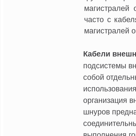
магистралей 
часто с кабел
магистралей 
Кабели внешн
подсистемы в
собой отдельн
использования
организация в
шнуров предна
соединительны
выполнения го