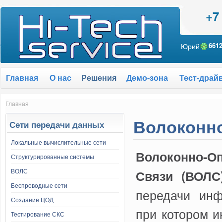
+7
Юрий
661
Главная
О нас
Решения
Демо-зона
Тест-драй
Главная
Волоконно
Сети передачи данных
Локальные вычислительные сети
Волоконно-
Структурированные системы
ВОЛС
Связи (ВОЛС
Беспроводные сети
передачи ин
Создание ЦОД
при котором 
Тестирование СКС