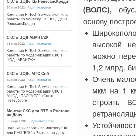
СКС в ЦОДе КБ РенесансКредит
(ВОЛС),
обусл
20 мая 2022 -
Администратор
Компания Hi-Tech Service окончила
основу постро
работы по монтажу СКС в ЦОДе КБ
РенесансКредит
Широкопол
СКС в ЦОД АВАНТАЖ
высокой н
13 мая 2022 -
Администратор
Компания Hi-Tech Service окончила
можно пере
работы по модернизации СКС в
ЦОДе АВАНТАЖ
1,2 млрд. б
СКС в ЦОДе МТС Спб
Очень малое
12 мая 2022 -
Администратор
Компания Hi-Tech Service окончила
мкм на 1 к
работы по модернизации СКС в
МЦОДе ПАО "МТС" в Санкт-
строить 
Петербурге
Монтаж СКС для ВТБ в Ростове-
ретрансляци
на-Дону
30 марта 2022 -
Администратор
Устойчивос
Закончены работы по монтажу СКС
для ПАО "ВТБ" в Ростове-на-Дону