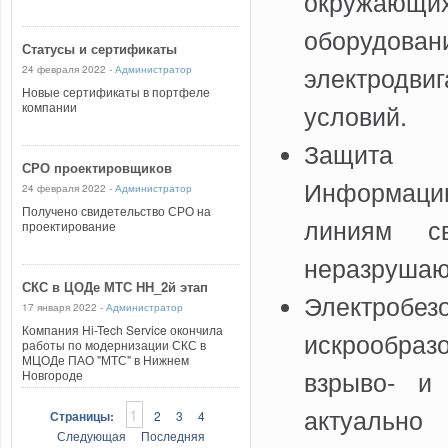
окружающих
оборудо
Статусы и сертификаты
электродви
24 февраля 2022 -
Администратор
Новые сертификаты в портфеле
условий.
компании
Защита о
СРО проектировщиков
Информацию
24 февраля 2022 -
Администратор
Получено свидетельство СРО на
линиям св
проектирование
неразрушаю
СКС в ЦОДе МТС НН_2й этап
Электро
17 января 2022 -
Администратор
Компания Hi-Tech Service окончила
искрообра
работы по модернизации СКС в
МЦОДе ПАО "МТС" в Нижнем
взрыво- и 
Новгороде
актуально
1
Страницы:
2
3
4
Следующая
Последняя