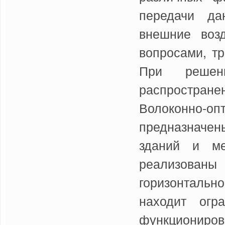
передачи да
внешние возд
вопросами, т
При решен
распростране
Волоконно-о
предназначены
зданий и м
реализован
горизонталь
находит огр
функциониро