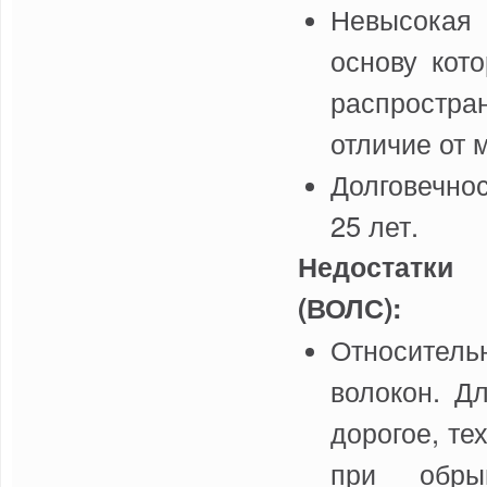
Невысокая 
основу кот
распростра
отличие от 
Долговечно
25 лет.
Недостатки
(ВОЛС):
Относитель
волокон. Д
дорогое, те
при обры